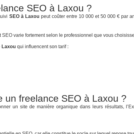
reelance SEO à Laxou ?
suivi
SEO à Laxou
peut coûter entre 10 000 et 50 000 € par an
 SEO varie fortement selon le professionnel que vous choisisse
e Laxou
qui influencent son tarif :
lle un freelance SEO à Laxou ?
ionner un site de manière organique dans leurs résultats, l’E
entielle en SEO, car elle constitue le socle sur lequel repose tou