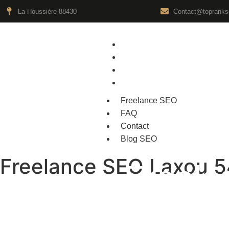
La Houssière 88430
Contact@toprankse
Freelance SEO
FAQ
Contact
Blog SEO
Freelance SEO
FAQ
Contact
Blog SEO
Freelance SEO Laxou 5
Freel