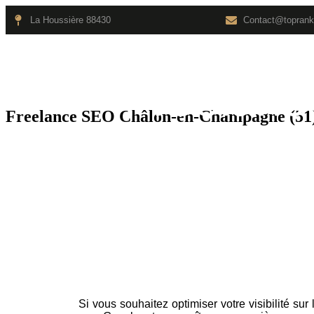
La Houssière 88430
Contact@toprank
Freelance SE
Freelanc
Freelance SEO Châlon-en-Champagne (51
C
Si vous souhaitez optimiser votre visibilité sur