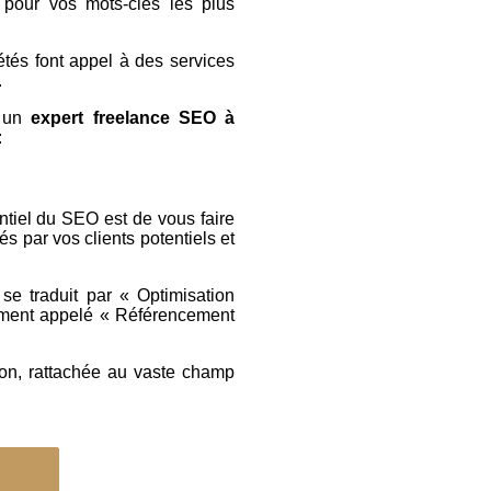
pour vos mots-clés les plus
tés font appel à des services
.
c un
expert freelance SEO à
:
iel du SEO est de vous faire
s par vos clients potentiels et
se traduit par « Optimisation
mment appelé « Référencement
tion, rattachée au vaste champ