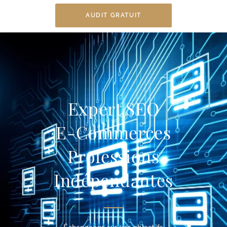
AUDIT GRATUIT
Expert SEO
E-Commerces
Professions
Indépendantes
Échangeons sur vos objectifs