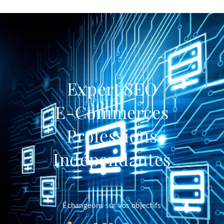
Expert SEO
E-Commerces
Professions
Indépendantes
Échangeons sur vos objectifs