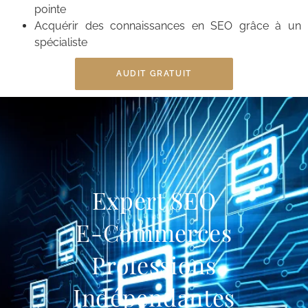
pointe
Acquérir des connaissances en SEO grâce à un
spécialiste
AUDIT GRATUIT
Expert SEO
E-Commerces
Professions
Indépendantes