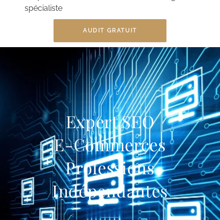
spécialiste
AUDIT GRATUIT
Expert SEO
E-Commerces
Professions
Indépendantes