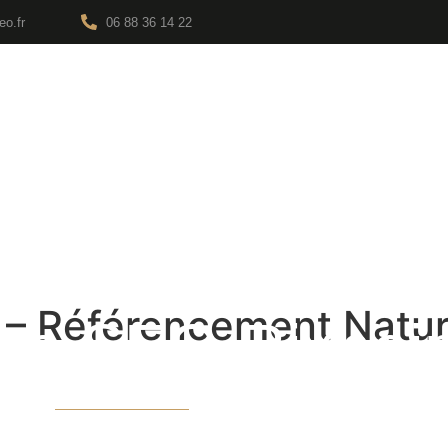
o.fr
06 88 36 14 22
 – Référencement Natur
nce SEO Rixhei