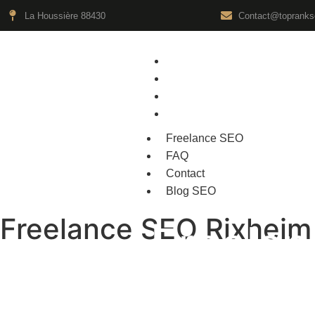
La Houssière 88430
Contact@toprankse
Freelance SEO
FAQ
Contact
Blog SEO
Freelance SEO
FAQ
Contact
Blog SEO
Freelance SEO Rixheim
Freela