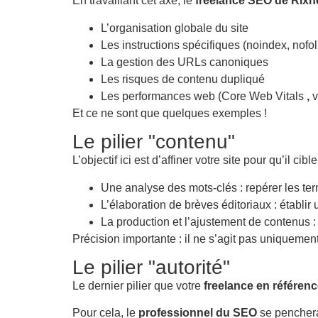
En travaillant cet axe, le
freelance SEO de Rixh
L’organisation globale du site
Les instructions spécifiques (noindex, nofoll
La gestion des URLs canoniques
Les risques de contenu dupliqué
Les performances web (Core Web Vitals
,
v
Et ce ne sont que quelques exemples !
Le pilier "contenu"
L’objectif ici est d’affiner votre site pour qu’il ci
Une analyse des mots-clés : repérer les ter
L’élaboration de brèves éditoriaux : établir
La production et l’ajustement de contenus :
Précision importante : il ne s’agit pas uniquemen
Le pilier "autorité"
Le dernier pilier que votre
freelance en référen
Pour cela, le
professionnel du SEO
se penchera