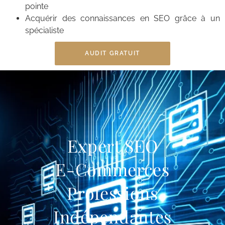
pointe
Acquérir des connaissances en SEO grâce à un
spécialiste
AUDIT GRATUIT
Expert SEO
E-Commerces
Professions
Indépendantes