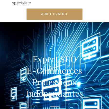
spécialiste
AUDIT GRATUIT
Expert SEO
E-Commerces
Professions
Indépendantes